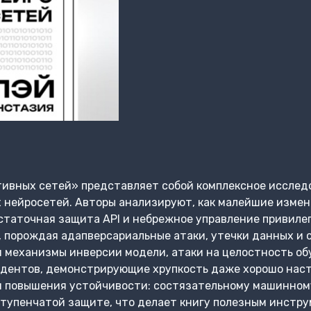
тивных сетей» представляет собой комплексное исслед
 нейросетей. Авторы анализируют, как малейшие измен
статочная защита API и небрежное управление привиле
 порождая адапверсариальные атаки, утечки данных и с
 механизмы инверсии модели, атаки на целостность об
дентов, демонстрирующие хрупкость даже хорошо наст
 повышения устойчивости: состязательному машинному
ступенчатой защите, что делает книгу полезным инстр