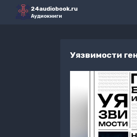
Перейти
24audiobook.ru
к
Аудиокниги
содержимому
Уязвимости ге