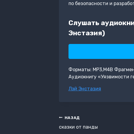
по безопасности и разрабо
Слушать аудиокни
Энстазия)
Форматы: MP3,M4B Фрагмент:
Аудиокнигу «Уязвимости г
Метки
Лэй Энстазия
записи:
Навигация
НАЗАД
по
сказки от панды