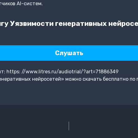
тчиков AI-систем.
гу Уязвимости генеративных нейросе
Слушать
 https: //www.litres.ru/audiotrial/?art=71886349
енеративных нейросетей» можно скачать бесплатно по 