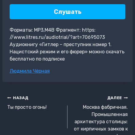
Слушать
Форматы: MP3,M4B Фрагмент: https:
//www.litres.ru/audiotrial/?art=70695073
Аудиокнигу «Гитлер – преступник номер 1.
Нацистский режим и его фюрер» можно скачать
бесплатно по подписке
Метки
Людмила Чёрная
записи:
Навигация
НАЗАД
ДАЛЕЕ
по
Ты просто огонь!
Москва фабричная.
записям
Промышленная
архитектура столицы:
от кирпичных замков к