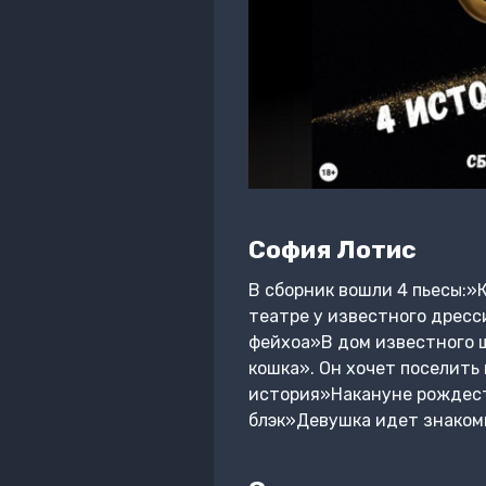
София Лотис
В сборник вошли 4 пьесы:»
театре у известного дресс
фейхоа»В дом известного 
кошка». Он хочет поселить
история»Накануне рождест
блэк»Девушка идет знакомит