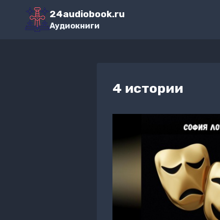
Перейти
24audiobook.ru
к
Аудиокниги
содержимому
4 истории