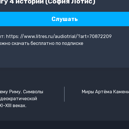
гу 4 истории (София Лотис)
Слушать
 https: //www.litres.ru/audiotrial/?art=70872209
жно скачать бесплатно по подписке
ьему Риму. Символы
Миры Артёма Каменис
идеократической
–XIII веках.