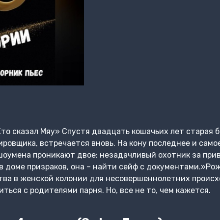
Кто сказал Мяу» Спустя двадцать кошачьих лет старая 
ировщика, встречается вновь. На кону последнее и само
шоумена проникают двое: незадачливый охотник за пр
 в доме призраков, она – найти сейф с документами.»Р
ва в женской колонии для несовершеннолетних происх
ься с родителями парня. Но, все не то, чем кажется.