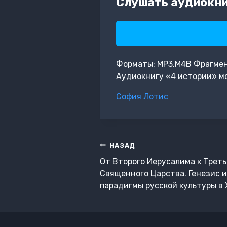
Слушать аудиокни
Форматы: MP3,M4B Фрагмент:
Аудиокнигу «4 истории» мо
Метки
София Лотис
записи:
Навигация
НАЗАД
по
От Второго Иерусалима к Трет
записям
Священного Царства. Генезис 
парадигмы русской культуры в XI