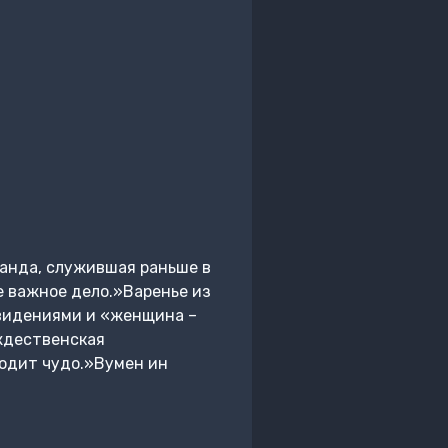
банда, служившая раньше в
е важное дело.»Варенье из
ивидениями и «женщина –
ождественская
одит чудо.»Вумен ин