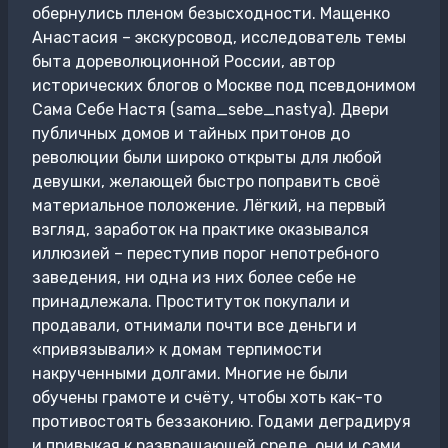
обернулись пленом безысходности. Мащенко
Анастасия – экскурсовод, исследователь темы
быта дореволюционной России, автор
исторических блогов о Москве под псевдонимом
Сама Себе Настя (sama_sebe_nastya). Двери
публичных домов и тайных притонов до
революции были широко открыты для любой
девушки, желающей быстро поправить своё
материальное положение. Лёгкий, на первый
взгляд, заработок на практике оказывался
иллюзией – переступив порог непотребного
заведения, ни одна из них более себе не
принадлежала. Проституток покупали и
продавали, отнимали почти все деньги и
«привязывали» к домам терпимости
накрученными долгами. Многие не были
обучены грамоте и счёту, чтобы хоть как-то
противостоять беззаконию. Годами деградируя
и привыкая к развращающей среде, они и сами