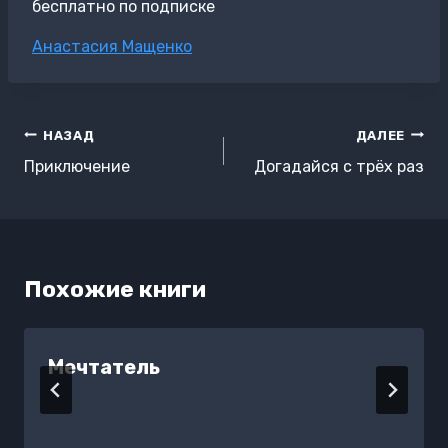
бесплатно по подписке
Метки
Анастасия Мащенко
записи:
Навигация
НАЗАД
ДАЛЕЕ
по
Приключение
Догадайся с трёх раз
записям
Похожие книги
Мечтатель