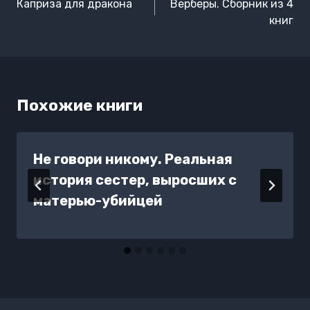
по
Каприза для дракона
Верберы. Сборник из 4
записям
книг
Похожие книги
Не говори никому. Реальная
история сестер, выросших с
матерью-убийцей