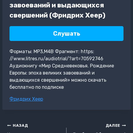
завоеваний и выдающихся
свершений (Фридрих Хеер)
Слушать
Форматы: MP3,M4B Фрагмент: https:
//www.litres.ru/audiotrial/?art=70592746
Аудиокнигу «Мир Средневековья. Рождение
Европы: эпоха великих завоеваний и
выдающихся свершений» можно скачать
бесплатно по подписке
Метки
Фридрих Хеер
записи:
Навигация
НАЗАД
ДАЛЕЕ