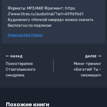
Форматы: MP3,M4B Фрагмент: https:
//www.litres.ru/audiotrial/?art=69969661
Аудиокнигу «Ночной камрад» можно скачать
бесплатно по подписке
Метки
Александра Нарин
записи:
Навигация
НАЗАД
ДАЛЕЕ
по
Психотерапия
Мини-тренинг
записям
Стокгольмского
«Богатей! Ты –
синдрома
сможешь!»
Похожие книги