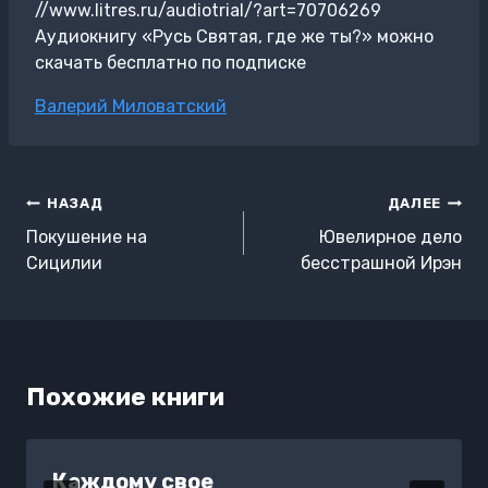
//www.litres.ru/audiotrial/?art=70706269
Аудиокнигу «Русь Святая, где же ты?» можно
скачать бесплатно по подписке
Метки
Валерий Миловатский
записи:
Навигация
НАЗАД
ДАЛЕЕ
по
Покушение на
Ювелирное дело
записям
Сицилии
бесстрашной Ирэн
Похожие книги
Каждому свое