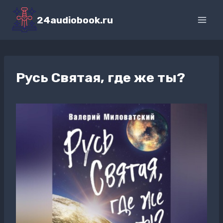
Перейти
к
24audiobook.ru
содержимому
Русь Святая, где же ты?