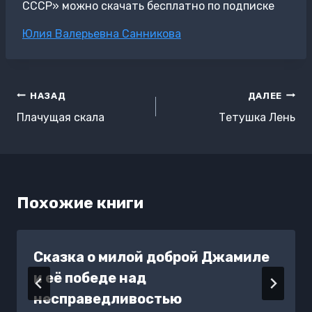
СССР» можно скачать бесплатно по подписке
Метки
Юлия Валерьевна Санникова
записи:
Навигация
НАЗАД
ДАЛЕЕ
по
Плачущая скала
Тетушка Лень
записям
Похожие книги
Сказка о милой доброй Джамиле
и её победе над
несправедливостью