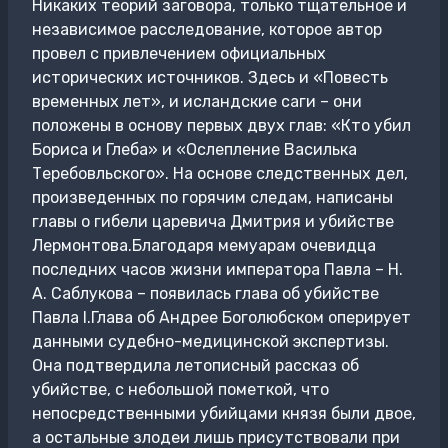
Никаких теорий заговора, только тщательное и
независимое расследование, которое автор
провел с привлечением официальных
исторических источников. Здесь и «Повесть
временных лет», и исландские саги – они
положены в основу первых двух глав: «Кто убил
Бориса и Глеба» и «Ослепление Василька
Теребовльского». На основе следственных дел,
произведенных по горячим следам, написаны
главы о гибели царевича Дмитрия и убийстве
Лермонтова.Благодаря мемуарам очевидца
последних часов жизни императора Павла – Н.
А. Саблукова – появилась глава об убийстве
Павла I.Глава об Андрее Боголюбском оперирует
данными судебно-медицинской экспертизы.
Она подтвердила летописный рассказ об
убийстве, с небольшой пометкой, что
непосредственными убийцами князя были двое,
а остальные злодеи лишь присутствовали при