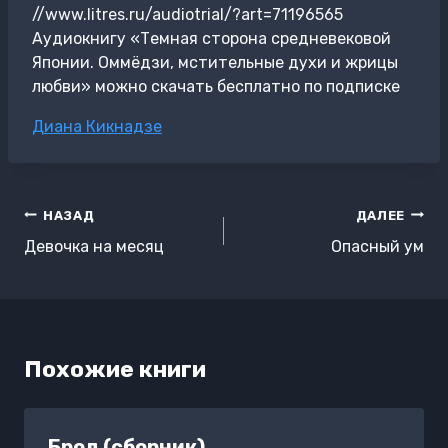
//www.litres.ru/audiotrial/?art=71196565
Аудиокнигу «Темная сторона средневековой
Японии. Оммёдзи, мстительные духи и жрицы
любви» можно скачать бесплатно по подписке
Метки
Диана Кикнадзе
записи:
Навигация
НАЗАД
ДАЛЕЕ
по
Девочка на месяц
Опасный ум
записям
Похожие книги
Брод (сборник)