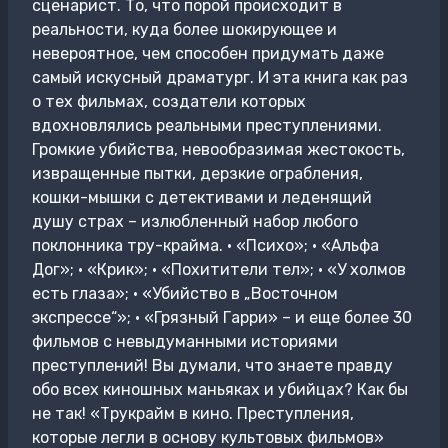
сценарист. То, что порой происходит в
реальности, куда более шокирующее и
невероятное, чем способен придумать даже
самый искусный драматург. И эта книга как раз
о тех фильмах, создатели которых
вдохновлялись реальными преступлениями.
Громкие убийства, невообразимая жестокость,
извращенные пытки, дерзкие ограбления,
кошки-мышки с детективами и леденящий
душу страх – излюбленный набор любого
поклонника тру-крайма. • «Психо»; • «Альфа
Дог»; • «Крик»; • «Похитители тел»; • «У холмов
есть глаза»; • «Убийство в „Восточном
экспрессе“»; • «Грязный Гарри» – и еще более 30
фильмов с невыдуманными историями
преступлений! Вы думали, что знаете правду
обо всех киношных маньяках и убийцах? Как бы
не так! «Трукрайм в кино. Преступления,
которые легли в основу культовых фильмов»