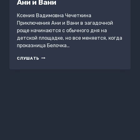
Ани и Вани
Ксения Вадимовна Чечеткина
Приключения Ани и Вани в загадочной
роще начинаются с обычного дня на
детской площадке, но все меняется, когда
проказница Белочка…
ЕЖИКИ
СЛУШАТЬ
В
РОЩЕ
ИЛИ
ВОЛШЕБНОЕ
ПРЕВРАЩЕНИЕ
АНИ
И
ВАНИ