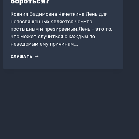
бороться?
Ксения Вадимовна Чечеткина Лень для
непосвященных является чем-то
постыдным и презираемым.Лень – это то,
что может случиться с каждым по
неведомым ему причинам….
ЛЕНЬ.
СЛУШАТЬ
НУЖНО
ЛИ
С
НЕЙ
БОРОТЬСЯ?