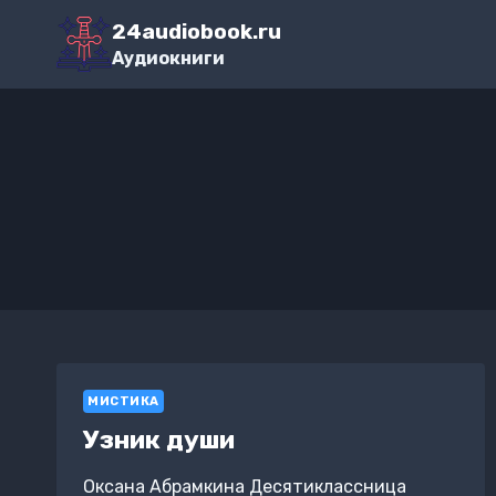
Перейти
24audiobook.ru
к
Аудиокниги
содержимому
МИСТИКА
Узник души
Оксана Абрамкина Десятиклассница