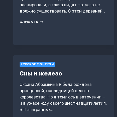
планировали, а глаза видят то, чего не
должно существовать. С этой деревней…
ТЛЕН
СЛУШАТЬ
БЕЗУМИЯ
РУССКОЕ ФЭНТЕЗИ
Сны и железо
Оксана Абрамкина Я была рождена
принцессой, наследницей целого
королевства. Но я томлюсь в заточении –
и в ужасе жду своего шестнадцатилетия.
В Пятигранных…