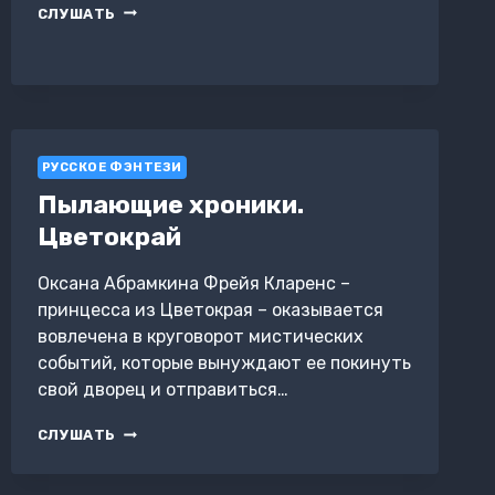
АДЛОМ
СЛУШАТЬ
ЛЕГЕНДА
О
ПОГИБЕЛИ
РУССКОЕ ФЭНТЕЗИ
Пылающие хроники.
Цветокрай
Оксана Абрамкина Фрейя Кларенс –
принцесса из Цветокрая – оказывается
вовлечена в круговорот мистических
событий, которые вынуждают ее покинуть
свой дворец и отправиться…
ПЫЛАЮЩИЕ
СЛУШАТЬ
ХРОНИКИ.
ЦВЕТОКРАЙ