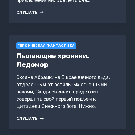
приключениями. Все лето она…
УЗНИК
СЛУШАТЬ
ДУШИ.
ПРЕДНАЗНАЧЕНИЕ
ГЕРОИЧЕСКАЯ ФАНТАСТИКА
Пылающие хроники.
Ледомор
Оксана Абрамкина В крае вечного льда,
отделённым от остальных огненными
реками, Скади Эвенвуд предстоит
совершить свой первый подъем к
Цитадели Снежного бога. Нужно…
ПЫЛАЮЩИЕ
СЛУШАТЬ
ХРОНИКИ.
ЛЕДОМОР