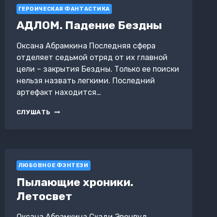
ГЕРОИЧЕСКАЯ ФАНТАСТИКА
АДЛОМ. Падение Бездны
Оксана Абрамкина Последняя сфера
отделяет седьмой отряд от их главной
цели – закрытия Бездны. Только ее поиски
нельзя назвать легкими. Последний
артефакт находится…
АДЛОМ.
СЛУШАТЬ
ПАДЕНИЕ
БЕЗДНЫ
ЛЮБОВНОЕ ФЭНТЕЗИ
Пылающие хроники.
Летосвет
Оксана Абрамкина Скади Эвенвуд,