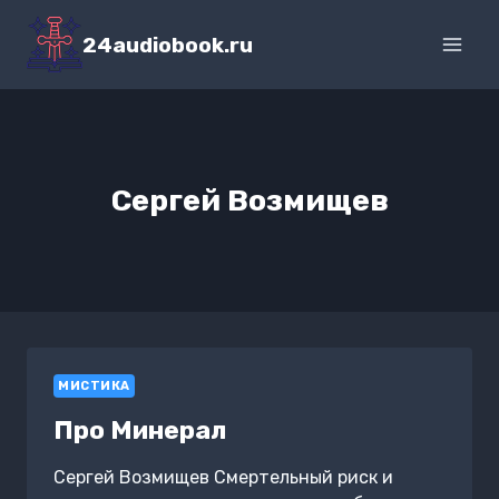
Перейти
к
24audiobook.ru
содержимому
Сергей Возмищев
МИСТИКА
Про Минерал
Сергей Возмищев Смертельный риск и