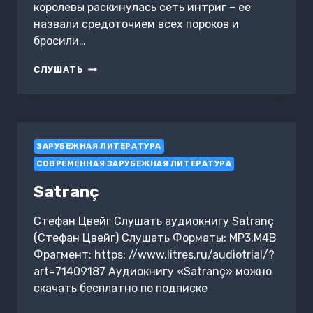
королевы раскинулась сеть интриг – ее
назвали средоточием всех пороков и
бросили…
МАРИЯ
СЛУШАТЬ
АНТУАНЕТТА.
ПОРТРЕТ
ОРДИНАРНОГО
ХАРАКТЕРА
ЗАРУБЕЖНАЯ ЛИТЕРАТУРА
СОВРЕМЕННАЯ ЗАРУБЕЖНАЯ ЛИТЕРАТУРА
Satranç
Стефан Цвейг Слушать аудиокнигу Satranç
(Стефан Цвейг) Слушать Форматы: MP3,M4B
Фрагмент: https: //www.litres.ru/audiotrial/?
art=71409187 Аудиокнигу «Satranç» можно
скачать бесплатно по подписке