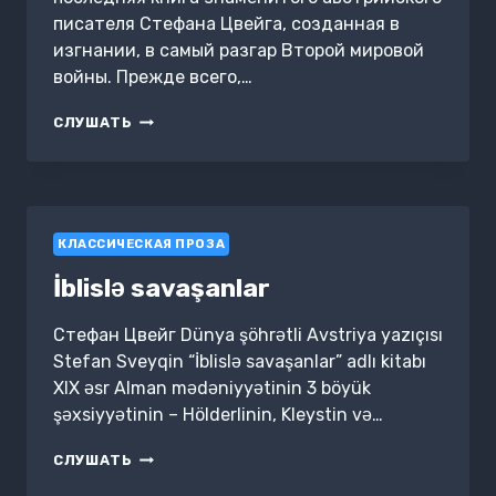
писателя Стефана Цвейга, созданная в
изгнании, в самый разгар Второй мировой
войны. Прежде всего,…
ВЧЕРАШНИЙ
СЛУШАТЬ
МИР.
ВОСПОМИНАНИЯ
ЕВРОПЕЙЦА
КЛАССИЧЕСКАЯ ПРОЗА
İblislə savaşanlar
Стефан Цвейг Dünya şöhrətli Avstriya yazıçısı
Stefan Sveyqin “İblislə savaşanlar” adlı kitabı
XIX əsr Alman mədəniyyətinin 3 böyük
şəxsiyyətinin – Hölderlinin, Kleystin və…
İBLISLƏ
СЛУШАТЬ
SAVAŞANLAR