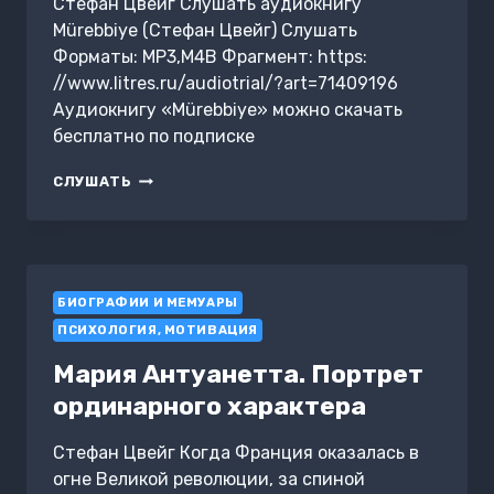
Стефан Цвейг Слушать аудиокнигу
Mürebbiye (Стефан Цвейг) Слушать
Форматы: MP3,M4B Фрагмент: https:
//www.litres.ru/audiotrial/?art=71409196
Аудиокнигу «Mürebbiye» можно скачать
бесплатно по подписке
MÜREBBIYE
СЛУШАТЬ
БИОГРАФИИ И МЕМУАРЫ
ПСИХОЛОГИЯ, МОТИВАЦИЯ
Мария Антуанетта. Портрет
ординарного характера
Стефан Цвейг Когда Франция оказалась в
огне Великой революции, за спиной