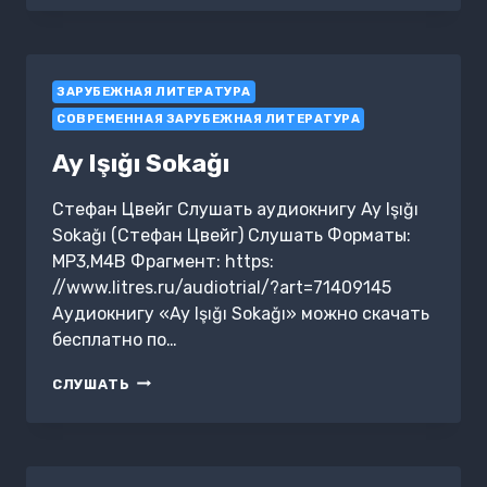
ЗАРУБЕЖНАЯ ЛИТЕРАТУРА
СОВРЕМЕННАЯ ЗАРУБЕЖНАЯ ЛИТЕРАТУРА
Ay Işığı Sokağı
Стефан Цвейг Слушать аудиокнигу Ay Işığı
Sokağı (Стефан Цвейг) Слушать Форматы:
MP3,M4B Фрагмент: https:
//www.litres.ru/audiotrial/?art=71409145
Аудиокнигу «Ay Işığı Sokağı» можно скачать
бесплатно по…
AY
СЛУШАТЬ
IŞIĞI
SOKAĞI