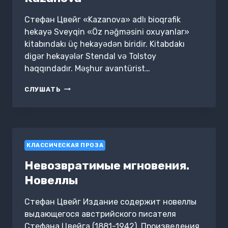
Стефан Цвейг «Kazanova» adlı bioqrafik
hekayə Sveyqin «Öz nəğməsini oxuyanlar»
kitabındakı üç hekayədən biridir. Kitabdakı
digər hekayələr Stendal və Tolstoy
haqqındadır. Məşhur avantürist…
KAZANOVA
СЛУШАТЬ
КЛАССИЧЕСКАЯ ПРОЗА
Невозвратимые мгновения.
Новеллы
Стефан Цвейг Издание содержит новеллы
выдающегося австрийского писателя
Стефана Цвейга (1881-1942). Произведения