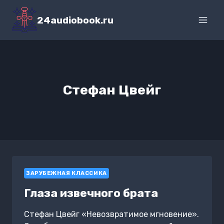
Перейти
к
24audiobook.ru
содержимому
Стефан Цвейг
ЗАРУБЕЖНАЯ КЛАССИКА
Глаза извечного брата
Стефан Цвейг «Невозвратимое мгновение».