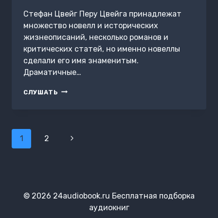
Стефан Цвейг Перу Цвейга принадлежат
множество новелл и исторических
жизнеописаний, несколько романов и
критических статей, но именно новеллы
сделали его имя знаменитым.
Драматичные…
ФАНТАСТИЧЕСКАЯ
СЛУШАТЬ
НОЧЬ.
СБОРНИК
НОВЕЛЛ
Навигация
1
2
Следующая
по
страница
страницам
© 2026 24audiobook.ru Бесплатная подборка
аудиокниг