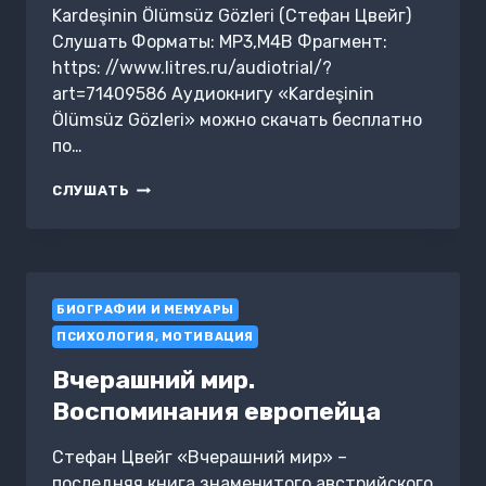
Kardeşinin Ölümsüz Gözleri (Стефан Цвейг)
Слушать Форматы: MP3,M4B Фрагмент:
https: //www.litres.ru/audiotrial/?
art=71409586 Аудиокнигу «Kardeşinin
Ölümsüz Gözleri» можно скачать бесплатно
по…
KARDEŞININ
СЛУШАТЬ
ÖLÜMSÜZ
GÖZLERI
БИОГРАФИИ И МЕМУАРЫ
ПСИХОЛОГИЯ, МОТИВАЦИЯ
Вчерашний мир.
Воспоминания европейца
Стефан Цвейг «Вчерашний мир» –
последняя книга знаменитого австрийского