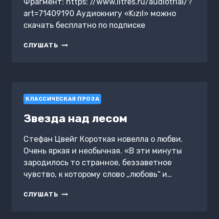
Фрагмент: https: //www.litres.ru/audiotrial/?
art=71409190 Аудиокнигу «Kızıl» можно
скачать бесплатно по подписке
KIZIL
СЛУШАТЬ
КЛАССИЧЕСКАЯ ПРОЗА
Звезда над лесом
Стефан Цвейг Короткая новелла о любви.
Очень яркая и необычная. «В эти минуты
зародилось то странное, беззаветное
чувство, к которому слово „любовь“ и…
ЗВЕЗДА
СЛУШАТЬ
НАД
ЛЕСОМ