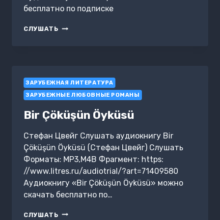
бесплатно по подписке
MECBURIYET
СЛУШАТЬ
ЗАРУБЕЖНАЯ ЛИТЕРАТУРА
ЗАРУБЕЖНЫЕ ЛЮБОВНЫЕ РОМАНЫ
Bir Çöküşün Öyküsü
Стефан Цвейг Слушать аудиокнигу Bir
Çöküşün Öyküsü (Стефан Цвейг) Слушать
Форматы: MP3,M4B Фрагмент: https:
//www.litres.ru/audiotrial/?art=71409580
Аудиокнигу «Bir Çöküşün Öyküsü» можно
скачать бесплатно по…
BIR
СЛУШАТЬ