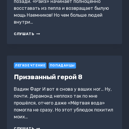
позади. «Райз» начинает полноценно
восставать из пепла и возвращает былую
мощь Наемников! Но чем больше людей
внутри…
КОДЕКС
СЛУШАТЬ
НАЁМНИКА.
ТОМ
4
ЛЕГКОЕ ЧТЕНИЕ
ПОПАДАНЦЫ
Призванный герой 8
Вадим Фарг И вот я снова у ваших ног… Ну,
почти. Дерамонд неплохо так по мне
прошёлся, отчего даже «Мёртвая вода»
помогла не сразу. Но этот ублюдок похитил
моих…
ПРИЗВАННЫЙ
СЛУШАТЬ