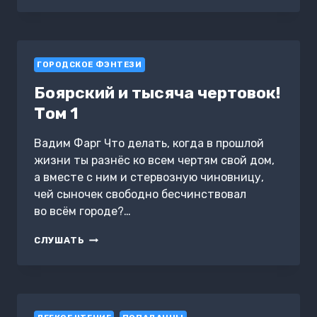
ТЫСЯЧА
ЧЕРТОВОК!
ТОМ
2
ГОРОДСКОЕ ФЭНТЕЗИ
Боярский и тысяча чертовок!
Том 1
Вадим Фарг Что делать, когда в прошлой
жизни ты разнёс ко всем чертям свой дом,
а вместе с ним и стервозную чиновницу,
чей сыночек свободно бесчинствовал
во всём городе?…
БОЯРСКИЙ
СЛУШАТЬ
И
ТЫСЯЧА
ЧЕРТОВОК!
ТОМ
1