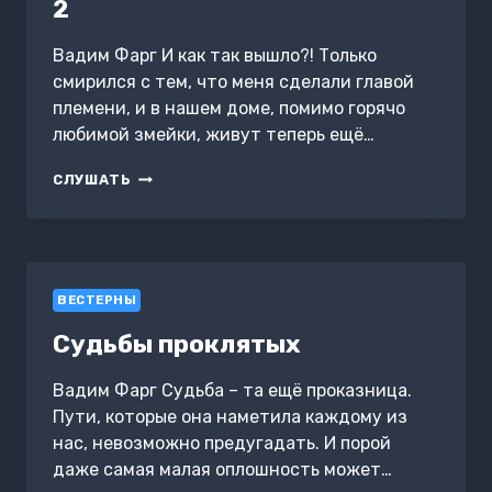
2
Вадим Фарг И как так вышло?! Только
смирился с тем, что меня сделали главой
племени, и в нашем доме, помимо горячо
любимой змейки, живут теперь ещё…
МОЯ
СЛУШАТЬ
ДЕВУШКА
–
ВЫСШИЙ
ДУХ
С
ВЕСТЕРНЫ
УЛИЦЫ.
И
Судьбы проклятых
КАК
ТАК
ВЫШЛО?!
Вадим Фарг Судьба – та ещё проказница.
ТОМ
Пути, которые она наметила каждому из
2
нас, невозможно предугадать. И порой
даже самая малая оплошность может…