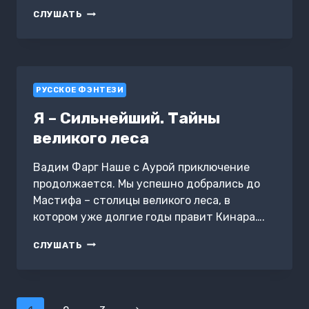
СУДЬБЫ
СЛУШАТЬ
ПРОКЛЯТЫХ
РУССКОЕ ФЭНТЕЗИ
Я – Сильнейший. Тайны
великого леса
Вадим Фарг Наше с Аурой приключение
продолжается. Мы успешно добрались до
Мастифа – столицы великого леса, в
котором уже долгие годы правит Кинара….
Я
СЛУШАТЬ
–
СИЛЬНЕЙШИЙ.
ТАЙНЫ
ВЕЛИКОГО
Навигация
ЛЕСА