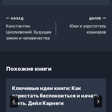
записи:
Навигация
НАЗАД
ДАЛЕЕ
по
Константин
Юми и укротитель
записям
Циолковский. Будущее
кошмаров
земли и человечества
Похожие книги
Ключевые идеи книги: Как
перестать беспокоиться и начать
жить. Дейл Карнеги