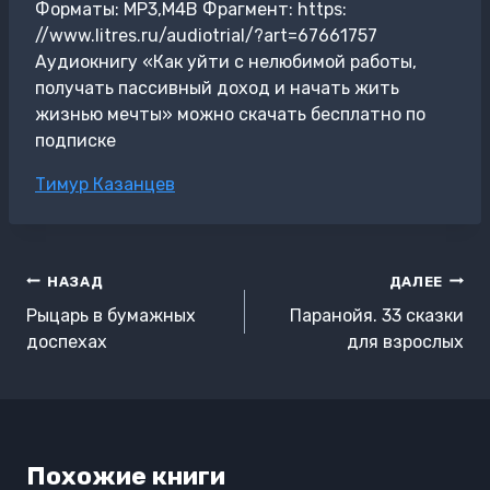
Форматы: MP3,M4B Фрагмент: https:
//www.litres.ru/audiotrial/?art=67661757
Аудиокнигу «Как уйти с нелюбимой работы,
получать пассивный доход и начать жить
жизнью мечты» можно скачать бесплатно по
подписке
Метки
Тимур Казанцев
записи:
Навигация
НАЗАД
ДАЛЕЕ
по
Рыцарь в бумажных
Паранойя. 33 сказки
записям
доспехах
для взрослых
Похожие книги