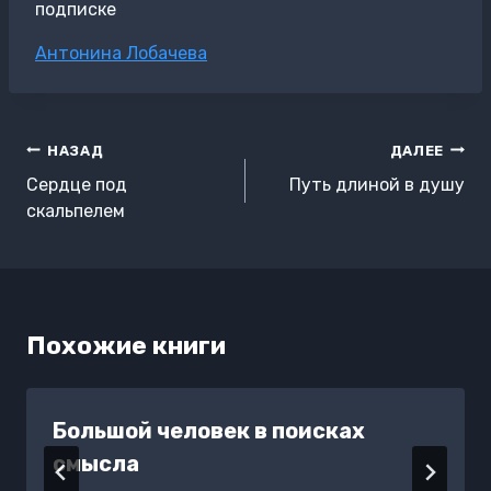
подписке
Метки
Антонина Лобачева
записи:
Навигация
НАЗАД
ДАЛЕЕ
по
Сердце под
Путь длиной в душу
записям
скальпелем
Похожие книги
Большой человек в поисках
смысла