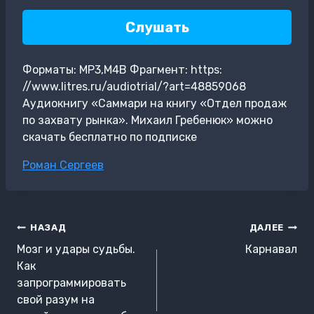
Слушать
Форматы: MP3,M4B Фрагмент: https:
//www.litres.ru/audiotrial/?art=48859068
Аудиокнигу «Саммари на книгу «Отдел продаж
по захвату рынка». Михаил Гребенюк» можно
скачать бесплатно по подписке
Метки
Роман Сергеев
записи:
Навигация
НАЗАД
ДАЛЕЕ
по
Мозг и удары судьбы.
Карнавал
записям
Как
запрограммировать
свой разум на