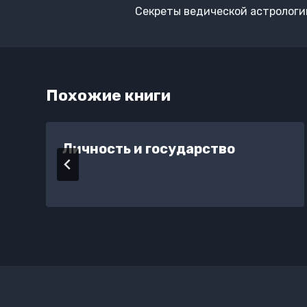
по
Секреты ведической астрологи
записям
Похожие книги
Личность и государство