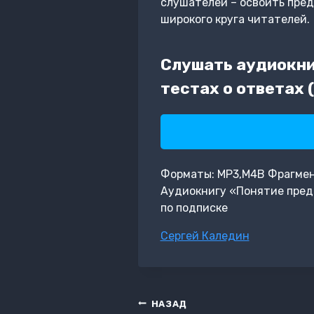
слушателей – освоить пре
широкого круга читателей.
Слушать аудиокни
тестах о ответах 
Форматы: MP3,M4B Фрагмент:
Аудиокнигу «Понятие предп
по подписке
Метки
Сергей Каледин
записи:
Навигация
НАЗАД