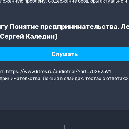
дложенную проблему. Содержание брошюры актуально и 
гу Понятие предпринимательства. Ле
(Сергей Каледин)
Слушать
 https: //www.litres.ru/audiotrial/?art=70282591
ринимательства. Лекция в слайдах, тестах о ответах»