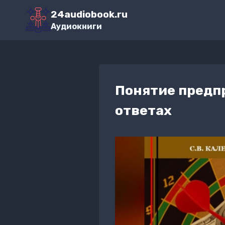
Перейти
24audiobook.ru
к
Аудиокниги
содержимому
Понятие предпр
ответах