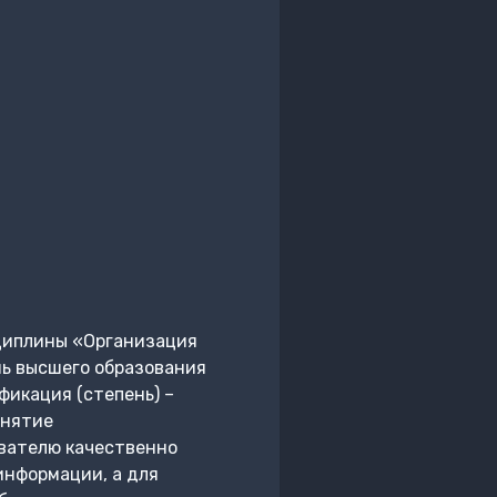
циплины «Организация
ь высшего образования
икация (степень) –
онятие
вателю качественно
информации, а для