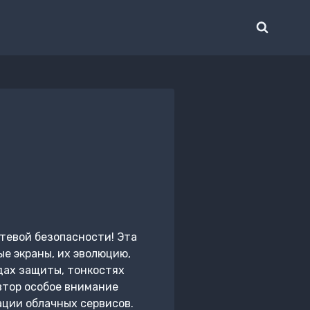
етевой безопасности! Эта
е экраны, их эволюцию,
дах защиты, тонкостях
втор особое внимание
ции облачных сервисов.