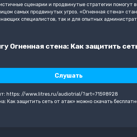
истичные сценарии и продвинутые стратегии помогут в
лицом самых продвинутых угроз. «Огненная стена» ста
нающих специалистов, так и для опытных администратор
у Огненная стена: Как защитить сеть
Слушать
 https: //www.litres.ru/audiotrial/?art=71598928
а: Как защитить сеть от атак» можно скачать бесплатн