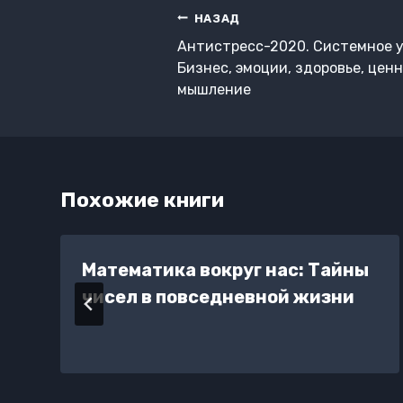
Навигация
НАЗАД
по
Антистресс-2020. Системное у
записям
Бизнес, эмоции, здоровье, цен
мышление
Похожие книги
Математика вокруг нас: Тайны
чисел в повседневной жизни