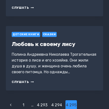
Я
СЛУШАТЬ
ПОКОРЮ
ЛАБИРИНТ
С
ПОМОЩЬЮ
ТЕХНИК
ДЕТСКИЕ КНИГИ
МАССАЖА.
СКАЗКИ
КНИГА
Любовь к своему лису
3
Полина Андреевна Николаева Трогательная
история о лисе и его хозяйке. Они жили
душа в душу, и женщина очень любила
своего питомца. Но однажды…
ЛЮБОВЬ
СЛУШАТЬ
К
СВОЕМУ
ЛИСУ
Навигация
Предыдущая
1
…
4 293
4 294
4 295