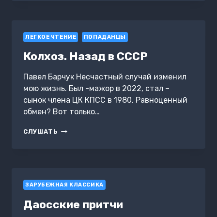
БЕЛИНСКОМ
ЛЕГКОЕ ЧТЕНИЕ
ПОПАДАНЦЫ
Колхоз. Назад в СССР
Павел Барчук Несчастный случай изменил
мою жизнь. Был -мажор в 2022, стал –
сынок члена ЦК КПСС в 1980. Равноценный
обмен? Вот только…
КОЛХОЗ.
СЛУШАТЬ
НАЗАД
В
СССР
ЗАРУБЕЖНАЯ КЛАССИКА
Даосские притчи