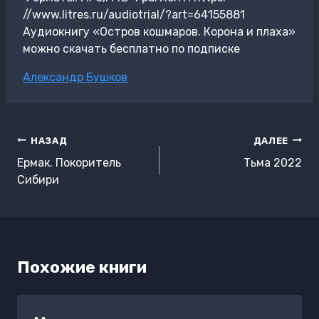
//www.litres.ru/audiotrial/?art=64155881
Аудиокнигу «Остров кошмаров. Корона и плаха»
можно скачать бесплатно по подписке
Метки
Александр Бушков
записи:
Навигация
НАЗАД
ДАЛЕЕ
по
Ермак. Покоритель
Тьма 2022
записям
Сибири
Похожие книги