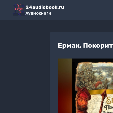
Перейти
24audiobook.ru
к
Аудиокниги
содержимому
Ермак. Покори