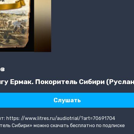
ов
гу Ермак. Покоритель Сибири (Русла
Слушать
 https: //www.litres.ru/audiotrial/?art=70691704
тель Сибири» можно скачать бесплатно по подписке