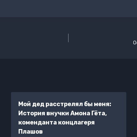
О
Мой дед расстрелял бы меня:
История внучки Амона Гёта,
коменданта концлагеря
Плашов