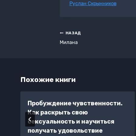
Метки
Руслан Скрынников
записи:
Навигация
НАЗАД
по
Милана
записям
Похожие книги
Пробуждение чувственности.
Как раскрыть свою
сексуальность и научиться
получать удовольствие