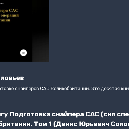
оловьев
отовке снайперов САС Великобритании. Это десятая кни
гу Подготовка снайпера САС (сил сп
британии. Том 1 (Денис Юрьевич Соло