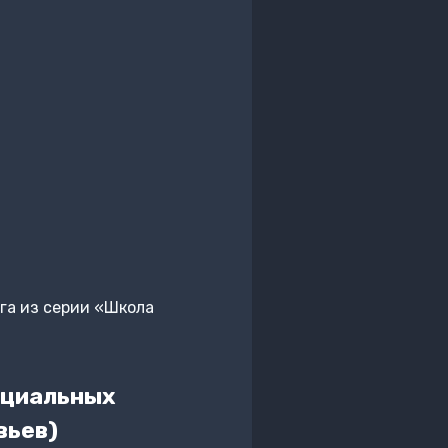
га из серии «Школа
ециальных
вьев)