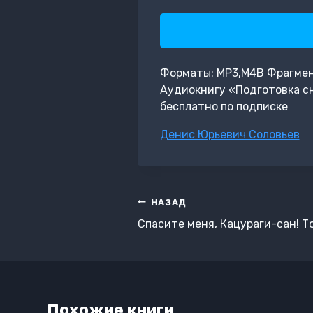
Форматы: MP3,M4B Фрагмент:
Аудиокнигу «Подготовка сн
бесплатно по подписке
Метки
Денис Юрьевич Соловьев
записи:
Навигация
НАЗАД
по
Спасите меня, Кацураги-сан! Т
записям
Похожие книги