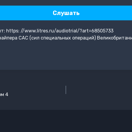
Слушать
 https: //www.litres.ru/audiotrial/?art=68505733
айпера САС (сил специальных операций) Великобритани
ом 4