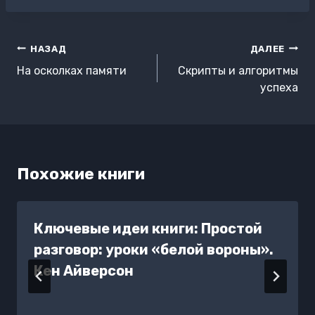
записи:
Навигация
НАЗАД
ДАЛЕЕ
по
На осколках памяти
Скрипты и алгоритмы
записям
успеха
Похожие книги
Ключевые идеи книги: Простой
разговор: уроки «белой вороны».
Кен Айверсон