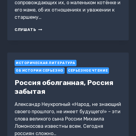
сопровождающих их, о маленьком котёнке и
его маме, об их отношениях и уважении к
старшему…
СКАЗКА
СЛУШАТЬ
О
ЗАБАВНОМ
КОТЁНКЕ
ТИМКЕ
И
ИСТОРИЧЕСКАЯ ЛИТЕРАТУРА
ЕГО
НЕВЕРОЯТНЫХ
ОБ ИСТОРИИ СЕРЬЕЗНО
СЕРЬЕЗНОЕ ЧТЕНИЕ
ЗЛОКЛЮЧЕНИЯХ
Россия оболганная, Россия
забытая
Александр Неукропный «Народ, не знающий
своего прошлого, не имеет будущего!» – эти
слова великого сына России Михаила
Ломоносова известны всем. Сегодня
россиян сложно…