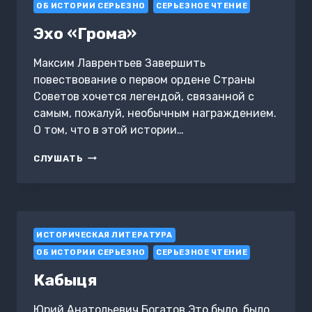
МИСТИКУ
ОБ ИСТОРИИ СЕРЬЕЗНО
СЕРЬЕЗНОЕ ЧТЕНИЕ
И
БЛЕФ
Эхо «Грома»
ОБРЁЛ
СВОЮ
Максим Лаврентьев Завершить
ЛЮБОВЬ
повествование о первом ордене Страны
Советов хочется легендой, связанной с
самым, пожалуй, необычным награждением.
О том, что в этой истории…
ЭХО
СЛУШАТЬ
«ГРОМА»
ИСТОРИЧЕСКАЯ ЛИТЕРАТУРА
ОБ ИСТОРИИ СЕРЬЕЗНО
СЕРЬЕЗНОЕ ЧТЕНИЕ
Кабыця
Юрий Анатольевич Богатов Это было, было…