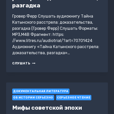
разгадка
Гровер Ферр Слушать аудиокнигу Тайна
Катынского расстрела: доказательства,
разгадка (Гровер Ферр) Слушать Форматы:
MP3,M4B Фрагмент: https:
//www.litres.ru/audiotrial/?art=70701424
Аудиокнигу «Тайна Катынского расстрела:
доказательства, разгадка»…
ТАЙНА
СЛУШАТЬ
КАТЫНСКОГО
РАССТРЕЛА:
ДОКАЗАТЕЛЬСТВА,
РАЗГАДКА
ДОКУМЕНТАЛЬНАЯ ЛИТЕРАТУРА
ОБ ИСТОРИИ СЕРЬЕЗНО
СЕРЬЕЗНОЕ ЧТЕНИЕ
Мифы советской эпохи