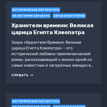
КАВАЛЕРИЙСКОГО
КОРПУСА
ИСТОРИЧЕСКАЯ ЛИТЕРАТУРА
ОТ
НАЧАЛА
ОБ ИСТОРИИ СЕРЬЕЗНО
СЕРЬЕЗНОЕ ЧТЕНИЕ
И
ДО
Хранители времени: Великая
КОНЦА
царица Египта Клеопатра
Зохра «Хранители Времени: Великая
царица Египта Клеопатра» – это
исторический любовно-приключенческий
роман, рассказывающий о жизни одной из
самых известных и загадочных женщин в…
ХРАНИТЕЛИ
СЛУШАТЬ
ВРЕМЕНИ:
ВЕЛИКАЯ
ЦАРИЦА
ЕГИПТА
КЛЕОПАТРА
ИСТОРИЧЕСКАЯ ЛИТЕРАТУРА