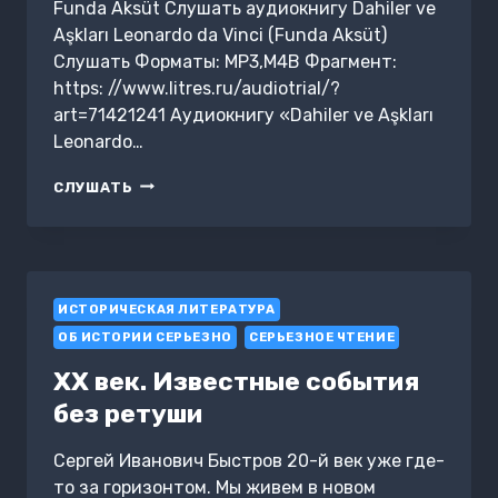
Funda Aksüt Слушать аудиокнигу Dahiler ve
Aşkları Leonardo da Vinci (Funda Aksüt)
Слушать Форматы: MP3,M4B Фрагмент:
https: //www.litres.ru/audiotrial/?
art=71421241 Аудиокнигу «Dahiler ve Aşkları
Leonardo…
DAHILER
СЛУШАТЬ
VE
AŞKLARI
LEONARDO
DA
VINCI
ИСТОРИЧЕСКАЯ ЛИТЕРАТУРА
ОБ ИСТОРИИ СЕРЬЕЗНО
СЕРЬЕЗНОЕ ЧТЕНИЕ
ХХ век. Известные события
без ретуши
Сергей Иванович Быстров 20-й век уже где-
то за горизонтом. Мы живем в новом