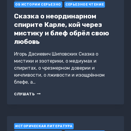
ОБ ИСТОРИИ СЕРЬЕЗНО
СЕРЬЕЗНОЕ ЧТЕНИЕ
Сказка о неординарном
спирите Карле, кой через
мистику и блеф обрёл свою
любовь
Игорь Дасиевич Шиповских Сказка о
мистики и эзотерики, о медиумах и
спиритах, о чрезмерном доверии и
кичливости, о лживости и изощрённом
блефе, а…
СКАЗКА
СЛУШАТЬ
О
НЕОРДИНАРНОМ
СПИРИТЕ
КАРЛЕ,
КОЙ
ИСТОРИЧЕСКАЯ ЛИТЕРАТУРА
ЧЕРЕЗ