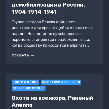
демобилизация в России.
1904-1914-1941
Группа авторов Всякая война есть
испытание для сражающейся страны и ее
народа. Но подлинно судьбоносные
перемены становятся неизбежны тогда,
когда обществу приходится напрягать…
МОБИЛИЗАЦИЯ
СЛУШАТЬ
И
ДЕМОБИЛИЗАЦИЯ
В
РОССИИ.
1904-
КНИГИ О ВОЙНЕ
1914-
ОБ ИСТОРИИ СЕРЬЕЗНО
1941
СЕРЬЕЗНОЕ ЧТЕНИЕ
Охота на военкора. Раненый
Алеппо