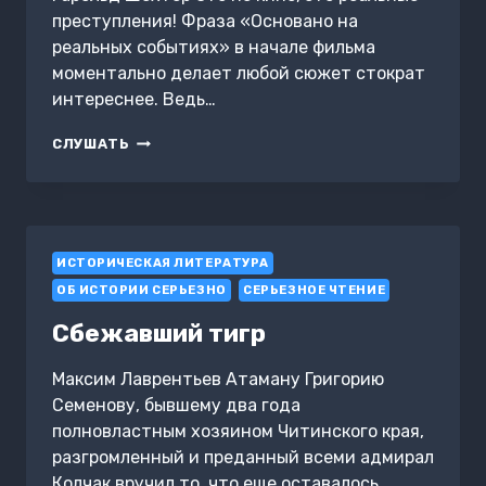
преступления! Фраза «Основано на
реальных событиях» в начале фильма
моментально делает любой сюжет стократ
интереснее. Ведь…
ТРУКРАЙМ
СЛУШАТЬ
В
КИНО.
ПРЕСТУПЛЕНИЯ,
КОТОРЫЕ
ЛЕГЛИ
ИСТОРИЧЕСКАЯ ЛИТЕРАТУРА
В
ОСНОВУ
ОБ ИСТОРИИ СЕРЬЕЗНО
СЕРЬЕЗНОЕ ЧТЕНИЕ
КУЛЬТОВЫХ
ФИЛЬМОВ
Сбежавший тигр
Максим Лаврентьев Атаману Григорию
Семенову, бывшему два года
полновластным хозяином Читинского края,
разгромленный и преданный всеми адмирал
Колчак вручил то, что еще оставалось…