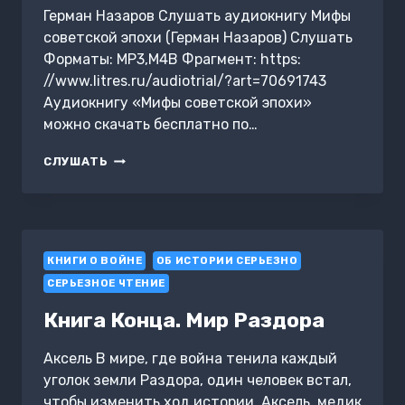
Герман Назаров Слушать аудиокнигу Мифы
советской эпохи (Герман Назаров) Слушать
Форматы: MP3,M4B Фрагмент: https:
//www.litres.ru/audiotrial/?art=70691743
Аудиокнигу «Мифы советской эпохи»
можно скачать бесплатно по…
МИФЫ
СЛУШАТЬ
СОВЕТСКОЙ
ЭПОХИ
КНИГИ О ВОЙНЕ
ОБ ИСТОРИИ СЕРЬЕЗНО
СЕРЬЕЗНОЕ ЧТЕНИЕ
Книга Конца. Мир Раздора
Аксель В мире, где война тенила каждый
уголок земли Раздора, один человек встал,
чтобы изменить ход истории. Аксель, медик