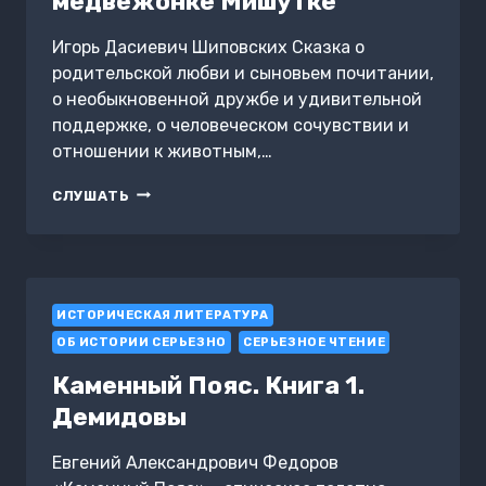
медвежонке Мишутке
Игорь Дасиевич Шиповских Сказка о
родительской любви и сыновьем почитании,
о необыкновенной дружбе и удивительной
поддержке, о человеческом сочувствии и
отношении к животным,…
СКАЗКА
СЛУШАТЬ
О
ЧУДЕСНОМ
МАЛЬЧУГАНЕ
АНДРЮШЕНЬКЕ-
ВКУСНЯШКЕ
ИСТОРИЧЕСКАЯ ЛИТЕРАТУРА
И
ЕГО
ОБ ИСТОРИИ СЕРЬЕЗНО
СЕРЬЕЗНОЕ ЧТЕНИЕ
ДРУГЕ
МЕДВЕЖОНКЕ
Каменный Пояс. Книга 1.
МИШУТКЕ
Демидовы
Евгений Александрович Федоров