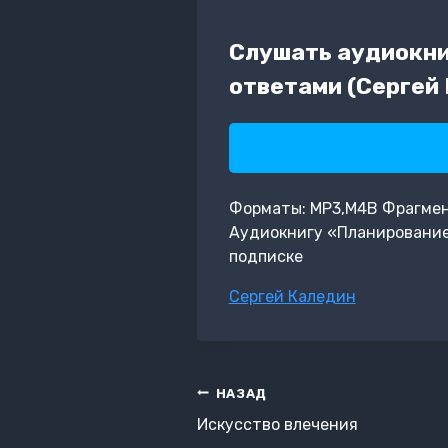
Слушать аудиокни
ответами (Сергей
Форматы: MP3,M4B Фрагмент: 
Аудиокнигу «Планирование 
подписке
Метки
Сергей Каледин
записи:
Навигация
НАЗАД
по
Искусство влечения