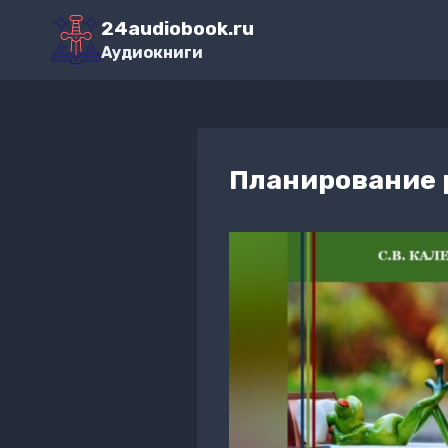
Перейти
24audiobook.ru
к
Аудиокниги
содержимому
Планирование р