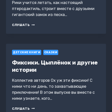
Рики учится летать, как настоящий
птеродактиль, строит вместе с друзьями
гигантский замок из песка…
ДИНОСИТИ.
СЛУШАТЬ
МЕЧТА
О
КОСМОСЕ
И
ДРУГИЕ
ДЕТСКИЕ КНИГИ
ИСТОРИИ
СКАЗКИ
Фиксики. Цыплёнок и другие
истории
Коллектив авторов Ох уж эти фиксики! С
ними что ни день, то захватывающее
приключение! В этом выпуске вы вместе с
ними узнаете, кого…
ФИКСИКИ.
СЛУШАТЬ