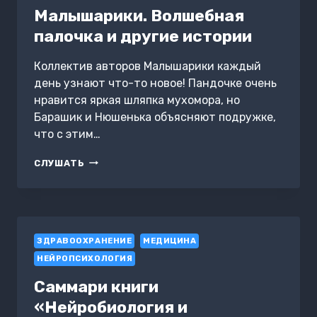
Малышарики. Волшебная
палочка и другие истории
Коллектив авторов Малышарики каждый
день узнают что-то новое! Пандочке очень
нравится яркая шляпка мухомора, но
Барашик и Нюшенька объясняют подружке,
что с этим…
МАЛЫШАРИКИ.
СЛУШАТЬ
ВОЛШЕБНАЯ
ПАЛОЧКА
И
ДРУГИЕ
ИСТОРИИ
ЗДРАВООХРАНЕНИЕ
МЕДИЦИНА
НЕЙРОПСИХОЛОГИЯ
Саммари книги
«Нейробиология и