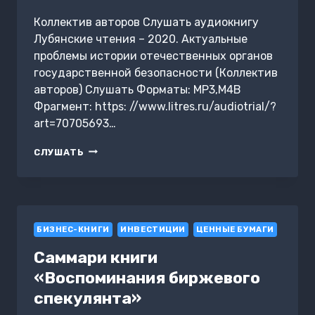
Коллектив авторов Слушать аудиокнигу
Лубянские чтения – 2020. Актуальные
проблемы истории отечественных органов
государственной безопасности (Коллектив
авторов) Слушать Форматы: MP3,M4B
Фрагмент: https: //www.litres.ru/audiotrial/?
art=70705693…
ЛУБЯНСКИЕ
СЛУШАТЬ
ЧТЕНИЯ
–
2020.
АКТУАЛЬНЫЕ
ПРОБЛЕМЫ
БИЗНЕС-КНИГИ
ИСТОРИИ
ИНВЕСТИЦИИ
ЦЕННЫЕ БУМАГИ
ОТЕЧЕСТВЕННЫХ
Саммари книги
ОРГАНОВ
ГОСУДАРСТВЕННОЙ
«Воспоминания биржевого
БЕЗОПАСНОСТИ
спекулянта»