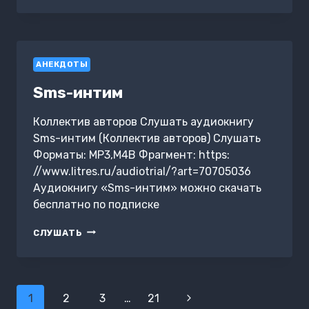
ОРЕХОВ
АНЕКДОТЫ
Sms-интим
Коллектив авторов Слушать аудиокнигу
Sms-интим (Коллектив авторов) Слушать
Форматы: MP3,M4B Фрагмент: https:
//www.litres.ru/audiotrial/?art=70705036
Аудиокнигу «Sms-интим» можно скачать
бесплатно по подписке
SMS-
СЛУШАТЬ
ИНТИМ
Навигация
1
2
3
…
21
Следующая