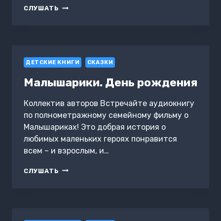
САММАРИ
СЛУШАТЬ
КНИГИ
«ПОЗДНИЙ
РАСЦВЕТ.
КАК
ВЗРОСЛЫМ
ДЕТСКИЕ КНИГИ
ДОБИТЬСЯ
СКАЗКИ
УСПЕХА
Малышарики. День рождения
В
МИРЕ,
ОДЕРЖИМОМ
Коллектив авторов Встречайте аудиокнигу
РАННИМ
по полнометражному семейному фильму о
РАЗВИТИЕМ»
Малышариках! Это добрая история о
любимых маленьких героях понравится
всем – и взрослым, и…
МАЛЫШАРИКИ.
СЛУШАТЬ
ДЕНЬ
РОЖДЕНИЯ