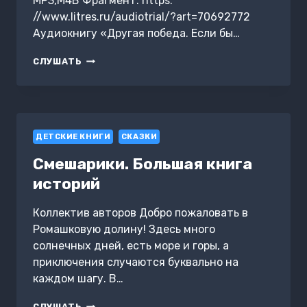
MP3,M4B Фрагмент: https:
//www.litres.ru/audiotrial/?art=70692772
Аудиокнигу «Другая победа. Если бы…
ДРУГАЯ
СЛУШАТЬ
ПОБЕДА.
ЕСЛИ
БЫ
ПОБЕДИЛ
ГИТЛЕР
ДЕТСКИЕ КНИГИ
СКАЗКИ
Смешарики. Большая книга
историй
Коллектив авторов Добро пожаловать в
Ромашковую долину! Здесь много
солнечных дней, есть море и горы, а
приключения случаются буквально на
каждом шагу. В…
СМЕШАРИКИ.
СЛУШАТЬ