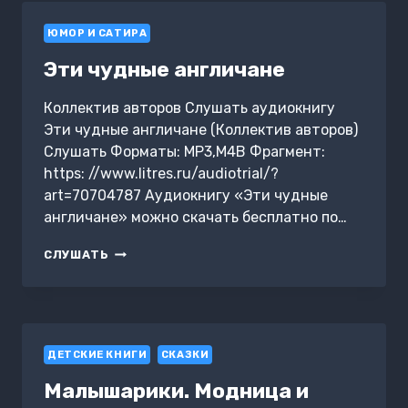
ИСТОРИЯ
ЮМОР И САТИРА
СОЗДАНИЯ
МУЗЕЯ
Эти чудные англичане
ИЗОБРАЗИТЕЛЬНЫХ
ИСКУССТВ
ИМ.
Коллектив авторов Слушать аудиокнигу
А.С.
Эти чудные англичане (Коллектив авторов)
ПУШКИНА
Слушать Форматы: MP3,M4B Фрагмент:
https: //www.litres.ru/audiotrial/?
art=70704787 Аудиокнигу «Эти чудные
англичане» можно скачать бесплатно по…
ЭТИ
СЛУШАТЬ
ЧУДНЫЕ
АНГЛИЧАНЕ
ДЕТСКИЕ КНИГИ
СКАЗКИ
Малышарики. Модница и