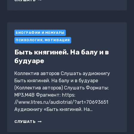
БОЛЬШАЯ
КНИГА
ИСТОРИЙ
БИОГРАФИИ И МЕМУАРЫ
ПСИХОЛОГИЯ, МОТИВАЦИЯ
Быть княгиней. На балу и в
будуаре
Коллектив авторов Слушать аудиокнигу
Быть княгиней. На балу и в будуаре
(Коллектив авторов) Слушать Форматы:
MP3,M4B Фрагмент: https:
//www.litres.ru/audiotrial/?art=70693651
Аудиокнигу «Быть княгиней. На…
БЫТЬ
СЛУШАТЬ
КНЯГИНЕЙ.
НА