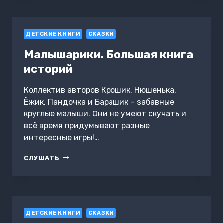
БАЛУ
И
В
ДЕТСКИЕ КНИГИ
БУДУАРЕ
СКАЗКИ
Малышарики. Большая книга
историй
Коллектив авторов Крошик, Нюшенька,
Ёжик, Пандочка и Барашик – забавные
круглые малыши. Они не умеют скучать и
всё время придумывают разные
интересные игры!…
МАЛЫШАРИКИ.
СЛУШАТЬ
БОЛЬШАЯ
КНИГА
ИСТОРИЙ
ДЕТСКИЕ КНИГИ
СКАЗКИ