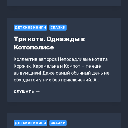
ЦЫПЛЁНОК
И
ДРУГИЕ
ИСТОРИИ
ДЕТСКИЕ КНИГИ
СКАЗКИ
Три кота. Однажды в
Котополисе
Коллектив авторов Непоседливые котята
Коржик, Карамелька и Компот – те ещё
выдумщики! Даже самый обычный день не
обходится у них без приключений. А…
ТРИ
СЛУШАТЬ
КОТА.
ОДНАЖДЫ
В
КОТОПОЛИСЕ
ДЕТСКИЕ КНИГИ
СКАЗКИ