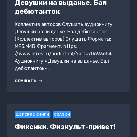
И
Девушки на выданье. Бал
ПРОСТРАНСТВА»
дебютанток
Коллектив авторов Слушать аудиокнигу
Девушки на выданье. Бал дебютанток
(Коллектив авторов) Слушать Форматы:
MP3,M4B Фрагмент: https:
//www.litres.ru/audiotrial/?art=70693654
Аудиокнигу «Девушки на выданье. Бал
дебютанток»…
ДЕВУШКИ
СЛУШАТЬ
НА
ВЫДАНЬЕ.
БАЛ
ДЕБЮТАНТОК
ДЕТСКИЕ КНИГИ
СКАЗКИ
Фиксики. Физкульт-привет!