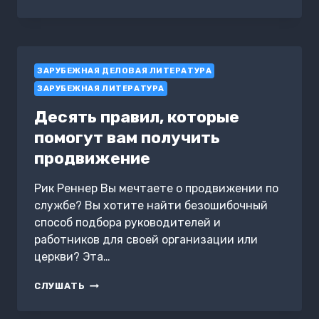
ДУХОВНО
СИЛЬНЫМ!
7
ПРАВИЛ
НА
ЗАРУБЕЖНАЯ ДЕЛОВАЯ ЛИТЕРАТУРА
КАЖДЫЙ
ДЕНЬ
ЗАРУБЕЖНАЯ ЛИТЕРАТУРА
Десять правил, которые
помогут вам получить
продвижение
Рик Реннер Вы мечтаете о продвижении по
службе? Вы хотите найти безошибочный
способ подбора руководителей и
работников для своей организации или
церкви? Эта…
ДЕСЯТЬ
СЛУШАТЬ
ПРАВИЛ,
КОТОРЫЕ