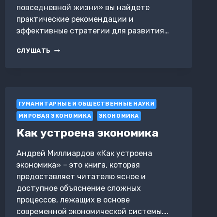
повседневной жизни» вы найдете
практические рекомендации и
эффективные стратегии для развития…
КАК
СЛУШАТЬ
НАУЧИТЬСЯ
СПРАВЛЯТЬСЯ
С
ЭМОЦИЯМИ.
ЭМОЦИОНАЛЬНЫЙ
ГУМАНИТАРНЫЕ И ОБЩЕСТВЕННЫЕ НАУКИ
ИНТЕЛЛЕКТ
ДЛЯ
МИРОВАЯ ЭКОНОМИКА
ЭКОНОМИКА
ПОВСЕДНЕВНОЙ
Как устроена экономика
ЖИЗНИ
Андрей Миллиардов «Как устроена
экономика» – это книга, которая
предоставляет читателю ясное и
доступное объяснение сложных
процессов, лежащих в основе
современной экономической системы….