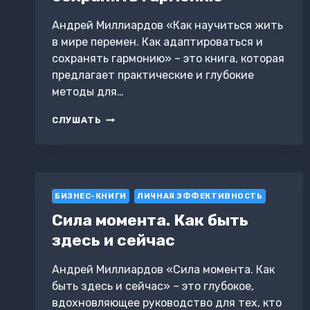
Андрей Миллиардов «Как научиться жить
в мире перемен. Как адаптироваться и
сохранять гармонию» – это книга, которая
предлагает практические и глубокие
методы для…
КАК
СЛУШАТЬ
НАУЧИТЬСЯ
ЖИТЬ
В
МИРЕ
ПЕРЕМЕН.
БИЗНЕС-КНИГИ
КАК
ЛИЧНАЯ ЭФФЕКТИВНОСТЬ
АДАПТИРОВАТЬСЯ
Сила момента. Как быть
И
здесь и сейчас
СОХРАНЯТЬ
ГАРМОНИЮ
Андрей Миллиардов «Сила момента. Как
быть здесь и сейчас» – это глубокое,
вдохновляющее руководство для тех, кто