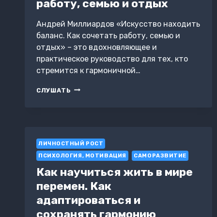
работу, семью и отдых
Андрей Миллиардов «Искусство находить
баланс. Как сочетать работу, семью и
отдых» – это вдохновляющее и
практическое руководство для тех, кто
стремится к гармоничной…
ИСКУССТВО
СЛУШАТЬ
НАХОДИТЬ
БАЛАНС.
КАК
СОЧЕТАТЬ
РАБОТУ,
ЛИЧНОСТНЫЙ РОСТ
СЕМЬЮ
И
ПСИХОЛОГИЯ, МОТИВАЦИЯ
САМОРАЗВИТИЕ
ОТДЫХ
Как научиться жить в мире
перемен. Как
адаптироваться и
сохранять гармонию