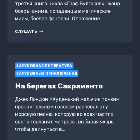
третья книга цикла «Граф Булгаков», жанр
бояръ-аниме, попаданцы в магические
миры, боевое фэнтези. Отражение…
ГРАФ
СЛУШАТЬ
БУЛГАКОВ.
КНИГА
3.
БЛЕСК
ОТРАЖЕНИЯ
ЗАРУБЕЖНАЯ ЛИТЕРАТУРА
ЗАРУБЕЖНЫЕ ПРИКЛЮЧЕНИЯ
На берегах Сакраменто
Джек Лондон «Худенький мальчик тонким
пронзительным голосом распевал эту
морскую песню, которую во всех частях
света горланят матросы, выбирая якорь,
чтобы двинуться в…