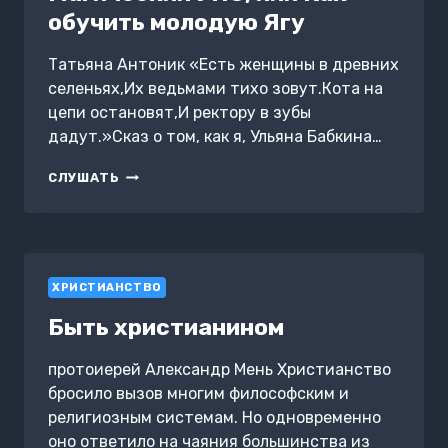
обучить молодую Ягу
Татьяна Антоник «Есть женщины в древних
селеньях,Их ведьмами тихо зовут.Кота на
цепи остановят,И ректору в зубы
дадут.»Сказ о том, как я, Ульяна Бабкина…
МАГИЧЕСКИЙ
СЛУШАТЬ
УПС,
ИЛИ
КАК
ОБУЧИТЬ
МОЛОДУЮ
ХРИСТИАНСТВО
ЯГУ
Быть христианином
протоиерей Александр Мень Христианство
бросило вызов многим философским и
религиозным системам. Но одновременно
оно ответило на чаяния большинства из