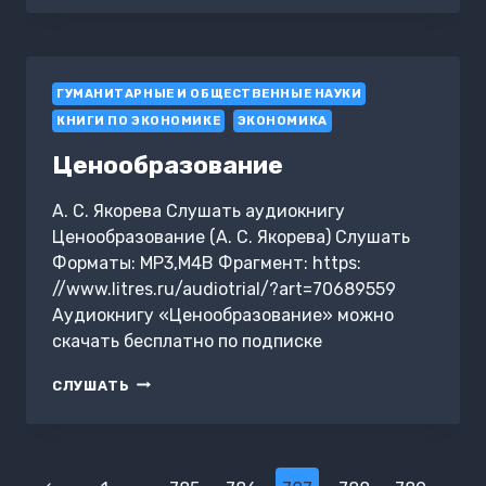
Х.
ЧТО
ЭТО
БЫЛО?
ГУМАНИТАРНЫЕ И ОБЩЕСТВЕННЫЕ НАУКИ
КНИГИ ПО ЭКОНОМИКЕ
ЭКОНОМИКА
Ценообразование
А. С. Якорева Слушать аудиокнигу
Ценообразование (А. С. Якорева) Слушать
Форматы: MP3,M4B Фрагмент: https:
//www.litres.ru/audiotrial/?art=70689559
Аудиокнигу «Ценообразование» можно
скачать бесплатно по подписке
ЦЕНООБРАЗОВАНИЕ
СЛУШАТЬ
Навигация