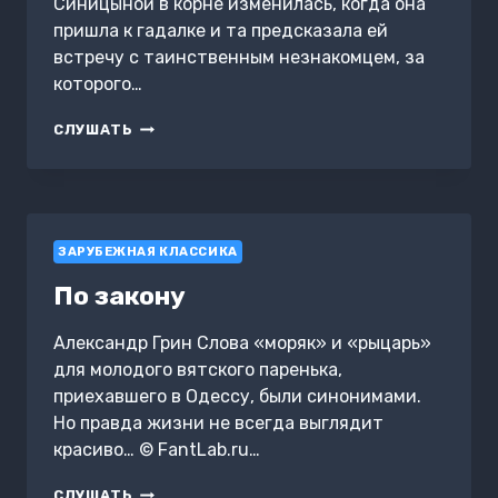
Синицыной в корне изменилась, когда она
пришла к гадалке и та предсказала ей
встречу с таинственным незнакомцем, за
которого…
С
СЛУШАТЬ
ТОБОЙ
МНЕ
НЕ
СТРАШНО
ЗАРУБЕЖНАЯ КЛАССИКА
По закону
Александр Грин Слова «моряк» и «рыцарь»
для молодого вятского паренька,
приехавшего в Одессу, были синонимами.
Но правда жизни не всегда выглядит
красиво… © FantLab.ru…
ПО
СЛУШАТЬ