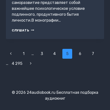
саморазвитие представляет собой
важнейшее психологическое условие
подлинного, продуктивного бытия
личности.В монографии…
ПСИХОЛОГИЯ
СЛУШАТЬ
САМОРАЗВИТИЯ
Навигация
Предыдущая
1
…
3
4
5
6
7
по
страница
…
4 295
Следующая
страницам
страница
© 2026 24audiobook.ru Бесплатная подборка
аудиокниг