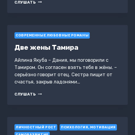
ХРОНИКИ
СЛУШАТЬ
ПОТЕРЯННЫХ
ДУШ.
КНИГА
1.
ПЛАМЯ
СОВРЕМЕННЫЕ ЛЮБОВНЫЕ РОМАНЫ
ОДИНОЧЕСТВА.
Две жены Тамира
Айлина Якуба – Дания, мы поговорили с
Тамиром. Он согласен взять тебя в жёны. –
серьёзно говорит отец. Сестра пищит от
счастья, закрыв ладонями…
ДВЕ
СЛУШАТЬ
ЖЕНЫ
ТАМИРА
ЛИЧНОСТНЫЙ РОСТ
ПСИХОЛОГИЯ, МОТИВАЦИЯ
САМОРАЗВИТИЕ