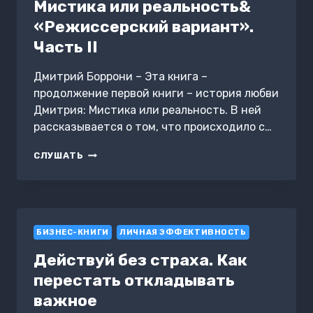
Мистика или реальность&
«Режиссерский вариант».
Часть II
Дмитрий Боррони – Эта книга –
продолжение первой книги – история любви
Дмитрия: Мистика или реальность. В ней
рассказывается о том, что происходило с…
ИСТОРИЯ
СЛУШАТЬ
ЛЮБВИ
ДМИТРИЙ:
МИСТИКА
ИЛИ
РЕАЛЬНОСТЬ&
БИЗНЕС-КНИГИ
«РЕЖИССЕРСКИЙ
ЛИЧНАЯ ЭФФЕКТИВНОСТЬ
ВАРИАНТ».
Действуй без страха. Как
ЧАСТЬ
II
перестать откладывать
важное