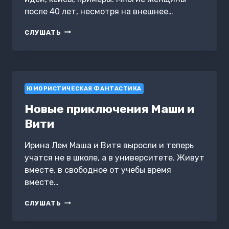
после 40 лет, несмотря на внешнее…
ЖЕНЩИНЫ
СЛУШАТЬ
ВО
ВТОРОЙ
ПОЛОВИНЕ
ЖИЗНИ.
КАК
ЮМОРИСТИЧЕСКАЯ ФАНТАСТИКА
ДОБИТЬСЯ
УСПЕХА
Новые приключения Маши и
И
ГАРМОНИИ.
Вити
ДЕБОРА
ДЖОНСОН.
Ирина Лем Маша и Витя выросли и теперь
САММАРИ
учатся не в школе, а в университете. Живут
вместе, в свободное от учебы время
вместе…
НОВЫЕ
СЛУШАТЬ
ПРИКЛЮЧЕНИЯ
МАШИ