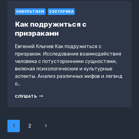
ОККУЛЬТИЗМ
ЭЗОТЕРИКА
Как подружиться с
призраками
Евгений Клычев Как подружиться с
призраком. Исследование взаимодействия
человека с потусторонними сущностями,
включая психологические и культурные
аспекты. Анализ различных мифов и легенд
о…
КАК
СЛУШАТЬ
ПОДРУЖИТЬСЯ
С
ПРИЗРАКАМИ
Навигация
1
2
Следующая
по
страница