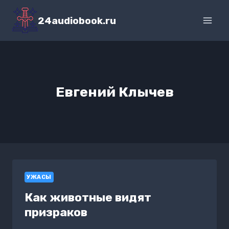
Перейти
к
24audiobook.ru
содержимому
Евгений Клычев
УЖАСЫ
Как животные видят
призраков